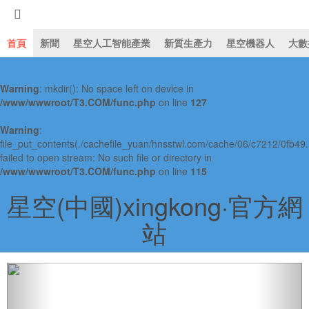
首頁
新聞
星空人工智能產業
新質生產力
星空機器人
大數
Warning
: mkdir(): No space left on device in
星空人工智能91视频免费观
/www/wwwroot/T3.COM/func.php
on line
127
Warning
:
file_put_contents(./cachefile_yuan/hnsstwl.com/cache/06/c7212/0fb49.
failed to open stream: No such file or directory in
/www/wwwroot/T3.COM/func.php
on line
115
星空(中國)xingkong·官方網
站